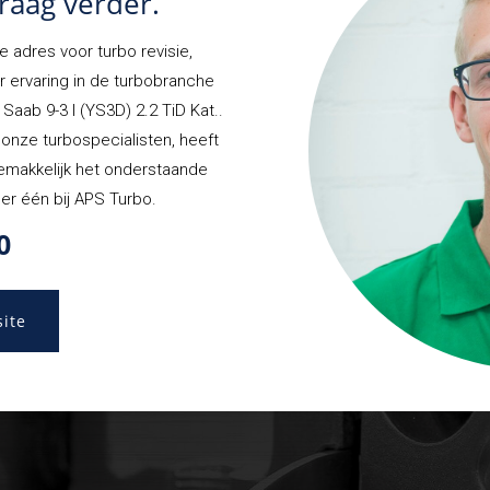
raag verder.
e adres voor turbo revisie,
r ervaring in de turbobranche
Saab 9-3 I (YS3D) 2.2 TiD Kat..
n onze turbospecialisten, heeft
 gemakkelijk het onderstaande
er één bij APS Turbo.
0
site