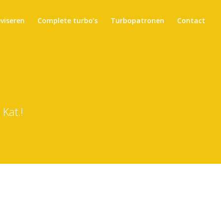
eviseren
Complete turbo’s
Turbopatronen
Contact
Kat.!