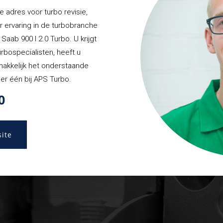
e adres voor turbo revisie,
r ervaring in de turbobranche
Saab 900 I 2.0 Turbo. U krijgt
urbospecialisten, heeft u
emakkelijk het onderstaande
er één bij APS Turbo.
0
site