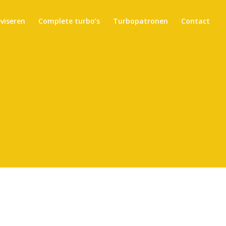
eviseren
Complete turbo’s
Turbopatronen
Contact