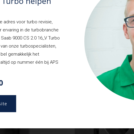
S Turbo helpen
e adres voor turbo revisie,
r ervaring in de turbobranche
w Saab 9000 CS 2.0 16_V Turbo
n van onze turbospecialisten,
, bel gemakkelijk het
altijd op nummer één bij APS
0
site