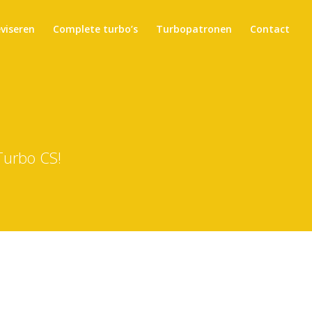
eviseren
Complete turbo’s
Turbopatronen
Contact
Turbo CS!