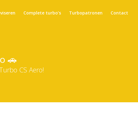
eviseren
Complete turbo’s
Turbopatronen
Contact
o 🚗
 Turbo CS Aero!