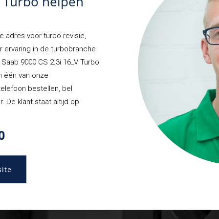
S Turbo helpen
e adres voor turbo revisie,
r ervaring in de turbobranche
w Saab 9000 CS 2.3i 16_V Turbo
an één van onze
telefoon bestellen, bel
De klant staat altijd op
0
site