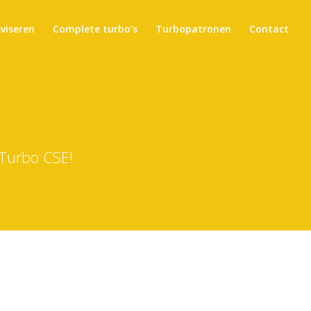
eviseren
Complete turbo’s
Turbopatronen
Contact
 Turbo CSE!