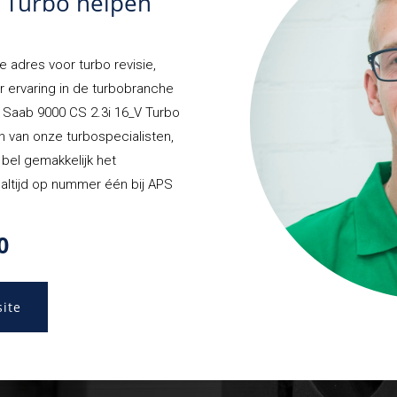
S Turbo helpen
e adres voor turbo revisie,
r ervaring in de turbobranche
w Saab 9000 CS 2.3i 16_V Turbo
én van onze turbospecialisten,
, bel gemakkelijk het
altijd op nummer één bij APS
0
site