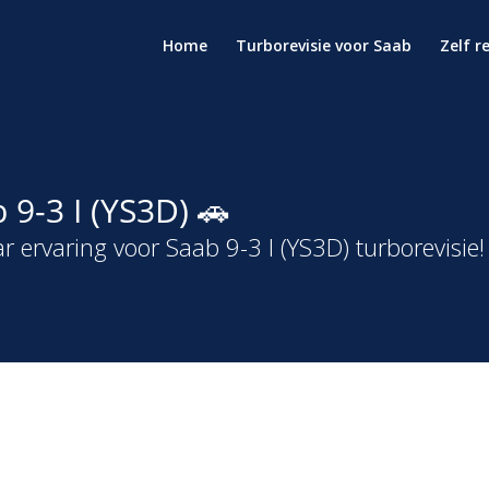
Home
Turborevisie voor Saab
Zelf r
 9-3 I (YS3D) 🚗
r ervaring voor Saab 9-3 I (YS3D) turborevisie!