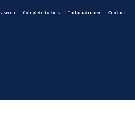
eviseren
Complete turbo’s
Turbopatronen
Contact