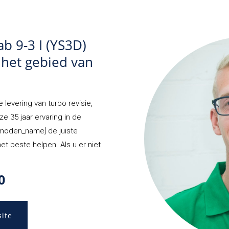
b 9-3 I (YS3D)
 het gebied van
 levering van turbo revisie,
e 35 jaar ervaring in de
[moden_name] de juiste
t beste helpen. Als u er niet
0
site